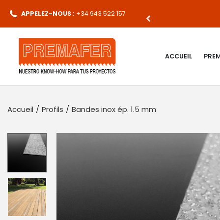
UR TOUTE COMMANDE
APPELEZ-NOUS :
+34 943 522 157
ACCUEIL
PRE
Accueil
/
Profils
/
Bandes inox ép. 1.5 mm