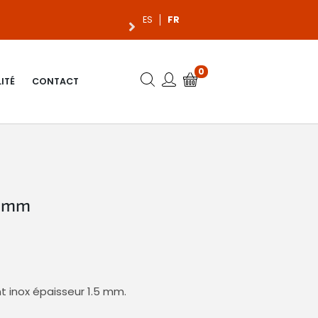
45 € LIVRAI
ES
FR
0
ITÉ
CONTACT
5 mm
 inox épaisseur 1.5 mm.