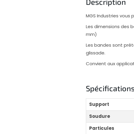
Description
MGS Industries vous 
Les dimensions des ba
mm)
Les bandes sont prête
glissade.
Convient aux applicati
Spécification
Support
Soudure
Particules