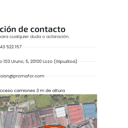
ción de contacto
ra cualquier duda o aclaración.
43 522 157
o 103 Urune, 5, 20100 Lezo (Gipuzkoa)
acion@premafer.com
cceso camiones 3 m de altura