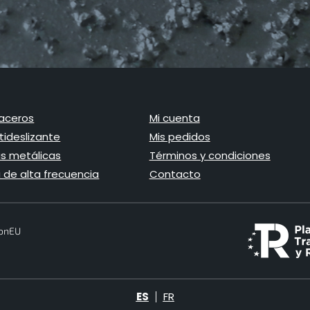
aceros
Mi cuenta
ideslizante
Mis pedidos
as metálicas
Términos y condiciones
 de alta frecuencia
Contacto
ionEU
ES
FR