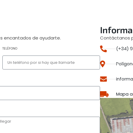
Informa
s encantados de ayudarte.
Contáctanos pa
(+34) 9
TELÉFONO
Polígon
inform
Mapa a