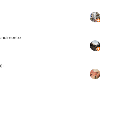
ionalmente.
0!