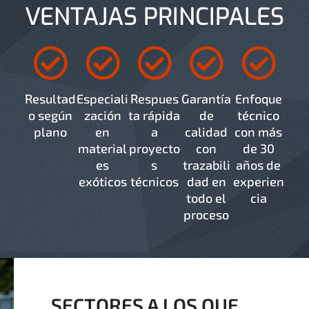
VENTAJAS PRINCIPALES
Resultad
Especiali
Respues
Garantía
Enfoque
o según
zación
ta rápida
de
técnico
plano
en
a
calidad
con más
material
proyecto
con
de 30
es
s
trazabili
años de
exóticos
técnicos
dad en
experien
todo el
cia
proceso
SECTORES A LOS QUE