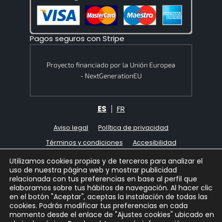
Pagos seguros con Stripe
Proyecto financiado por la Unión Europea
- NextGenerationEU
ES
FR
Aviso legal
Política de privacidad
Términos y condiciones
Accesibilidad
Política de cookies
Ajustes cookies
Utilizamos cookies propias y de terceros para analizar el
uso de nuestra página web y mostrar publicidad
Mapa web
relacionada con tus preferencias en base al perfil que
elaboramos sobre tus hábitos de navegación. Al hacer clic
2026 © PREMAFER S.L. - Todos los derechos
en el botón "Aceptar", aceptas la instalación de todas las
reservados
cookies. Podrás modificar tus preferencias en cada
momento desde el enlace de "Ajustes cookies" ubicado en