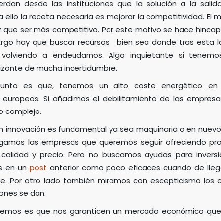
rdan desde las instituciones que la solución a la salida
ra ello la receta necesaria es mejorar la competitividad. El
y que ser más competitivo. Por este motivo se hace hinca
. Ergo hay que buscar recursos; bien sea donde tras esta l
s volviendo a endeudarnos. Algo inquietante si tene
izonte de mucha incertidumbre.
sunto es que, tenemos un alto coste energético en
europeos. Si añadimos el debilitamiento de las empresas 
o complejo.
n innovación es fundamental ya sea maquinaria o en nuevos
ugamos las empresas que queremos seguir ofreciendo pro
calidad y precio. Pero no buscamos ayudas para inversi
os en un
post
anterior como poco eficaces cuando de llegar
e. Por otro lado también miramos con escepticismo los 
iones se dan.
remos es que nos garanticen un mercado económico que